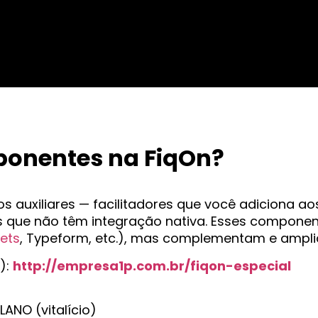
ponentes na FiqOn?
auxiliares — facilitadores que você adiciona aos
os que não têm integração nativa. Esses compone
ets
, Typeform, etc.), mas complementam e ampl
):
http://empresa1p.com.br/fiqon-especial
NO (vitalício)