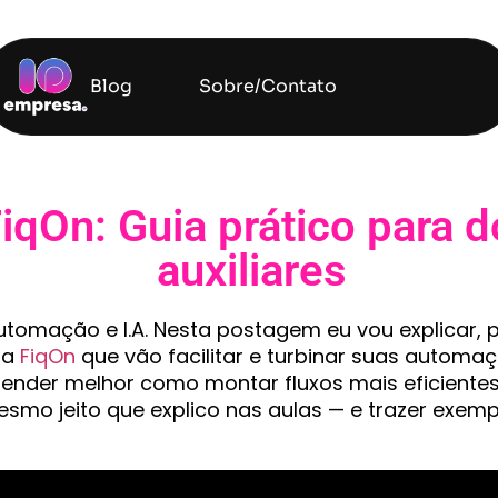
Blog
Sobre/Contato
qOn: Guia prático para 
auxiliares
utomação e I.A. Nesta postagem eu vou explicar,
na
FiqOn
que vão facilitar e turbinar suas autom
ntender melhor como montar fluxos mais eficiente
smo jeito que explico nas aulas — e trazer exemp