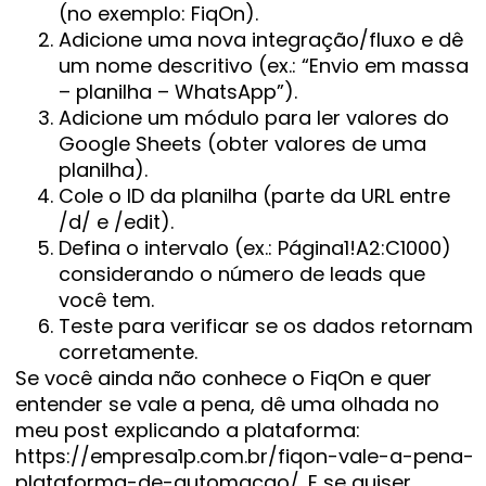
(no exemplo: FiqOn).
Adicione uma nova integração/fluxo e dê
um nome descritivo (ex.: “Envio em massa
– planilha – WhatsApp”).
Adicione um módulo para ler valores do
Google Sheets (obter valores de uma
planilha).
Cole o ID da planilha (parte da URL entre
/d/ e /edit).
Defina o intervalo (ex.: Página1!A2:C1000)
considerando o número de leads que
você tem.
Teste para verificar se os dados retornam
corretamente.
Se você ainda não conhece o FiqOn e quer
entender se vale a pena, dê uma olhada no
meu post explicando a plataforma:
https://empresa1p.com.br/fiqon-vale-a-pena-
plataforma-de-automacao/. E se quiser