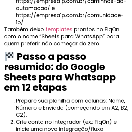
https://empresa1p.com.br/caminhos-da-
automacao/ e
https://empresa1p.com.br/comunidade-
1p/
Também deixo
templates
prontos no FiqOn
com o nome “Sheets para WhatsApp” para
quem preferir não começar do zero.
Passo a passo
resumido: do Google
Sheets para Whatsapp
em 12 etapas
Prepare sua planilha com colunas: Nome,
Número e Enviado (começando em A2, B2,
C2).
Crie conta no integrador (ex.: FiqOn) e
inicie uma nova integração/fluxo.