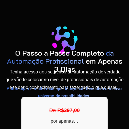
O Passo a Passo Completo
da
Automação Profissional
em Apenas
3 Dias
Tenha acesso aos segredos da automação de verdade
que vão te colocar no nível de profissionais de automação
e te dar o conhecimento para fazer tudo o que quiser.
Automação é muito mais que Manychat. Descubra um novo
universo de possibilidades.
De
R$397,00
por apenas…