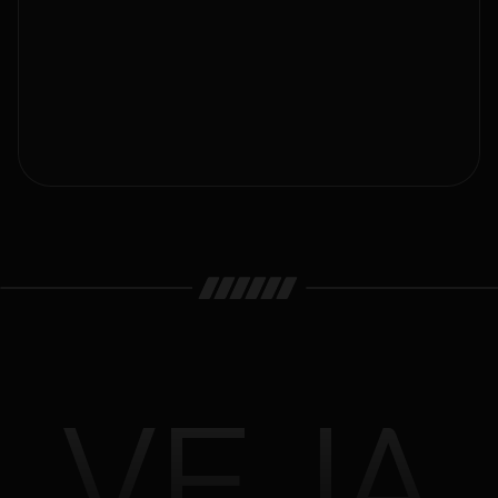
Empresas de softwares
Agências de marketing,
tráfego pago, design e
outras
Consultorias para
qualquer nicho
VEJA