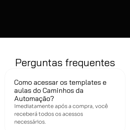
possível empreender sem depender de funcionários 
contando com a automação nos processos.
Também é o idealizador das marcas "Notioncel",
"Investidor Sem Grife", "I.A. Tracker", entre outras.
Perguntas frequentes
Como acessar os templates e
aulas do Caminhos da
Automação?
Imediatamente após a compra, você
receberá todos os acessos
necessários.