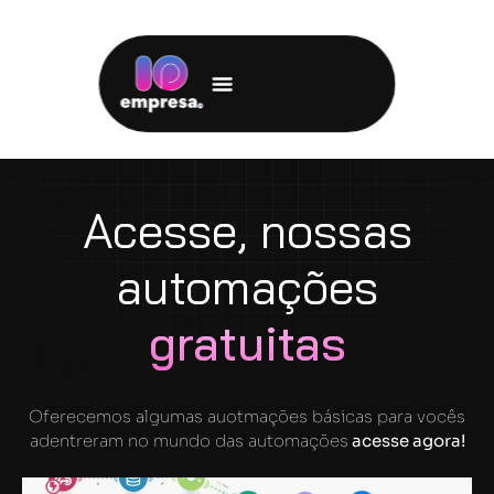
Acesse, nossas
automações
gratuitas
Oferecemos algumas auotmações básicas para vocês
adentreram no mundo das automações
acesse agora!