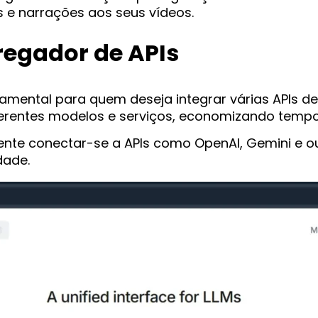
s e narrações aos seus vídeos.
egador de APIs
ental para quem deseja integrar várias APIs de in
iferentes modelos e serviços, economizando tempo
te conectar-se a APIs como OpenAI, Gemini e out
dade.